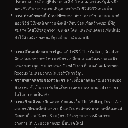
ประมาณการผลิตอยู่ที่ประมาณ 3.4 ล้านดอลลาร์สหรัฐต่อหนึ่ง
ตอน ซึ่งเป็นงบประมาณที่สูงมากสำหรับซีรีส์ทีวีในตอนนั้น
การแต่งหน้าซอมบี้
Greg Nicotero ช่างแต่งหน้าและเอฟเฟกต์
ของซีรีส์ ใช้เทคนิคการแต่งหน้าที่ซับซ้อนเพื่อสร้างซอมบี้ที่ดู
สมจริง โดยใช้วัสดุต่างๆ เช่น ซิลิโคน และเทคนิคการเพ้นท์เพื่อ
ทำให้ผิวหนังของซอมบี้ดูเหมือนว่ามันเน่าเปื่อย
การเปลี่ยนแปลงจากการ์ตูน
แม้ว่าซีรีส์ The Walking Dead จะ
ดัดแปลงมาจากการ์ตูน แต่มีการเปลี่ยนแปลงเรื่องราวและตัว
ละครหลายจุด เช่น ตัวละคร Daryl Dixon ที่แสดงโดย Norman
Reedus ไม่เคยปรากฏในเวอร์ชันการ์ตูน
ความหลากหลายของตัวละคร
ทางเชื้อชาติและวัฒนธรรมของ
ตัวละคร ซึ่งเป็นการสะท้อนถึงความหลากหลายของประชากร
ในโลกความเป็นจริง
การเตรียมตัวของนักแสดง
นักแสดงใน The Walking Dead ต้อง
ผ่านการฝึกฝนที่หนักหน่วงเพื่อเตรียมตัวสำหรับบทบาทที่ต้องต่อสู้
กับซอมบี้ รวมถึงการเรียนรู้การใช้อาวุธและการฝึกสภาพ
ร่างกายให้แข็งแรงฉากซอมบี้ขนาดใหญ่