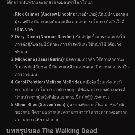
ได้กลายเป็นที่รักและจดจำของผู้ชมทั่วโลก ได้แก่
Rick Grimes (Andrew Lincoln)
: นายอำเภอผู้เป็นผู้นำของกลุ่ม
ผู้รอดชีวิต มีความมุ่งมั่นและมีความสามารถในการตัดสินใจที่
เฉียบขาด
Daryl Dixon (Norman Reedus)
: นักล่าผู้แข็งแกร่งและเก่งใน
การต่อสู้กับซอมบี้ มีทักษะการล่าสัตว์และใช้หน้าไม้ ได้อย่าง
ชำนาญ
Michonne (Danai Gurira)
: นักดาบผู้เก่งกล้า ใช้ดาบคาตานะ
ในการต่อสู้กับซอมบี้ มีความเฉลียวฉลาดและมีความสามารถใน
การวางแผน
Carol Peletier (Melissa McBride)
: หญิงผู้แข็งแกร่งและมี
ความสามารถในการเอาตัวรอดสูง มีพัฒนาการของตัวละครที่
น่าสนใจจากผู้หญิงที่อ่อนแอกลายเป็นนักสู้ผู้แข็งแกร่ง
Glenn Rhee (Steven Yeun)
: ผู้ส่งของที่กลายเป็นสมาชิกสำคัญ
ของกลุ่ม มีความฉลาดและความสามารถในการหาทางออกจาก
สถานการณ์ที่ยากลำบาก
บทสรุปของ
The Walking Dead