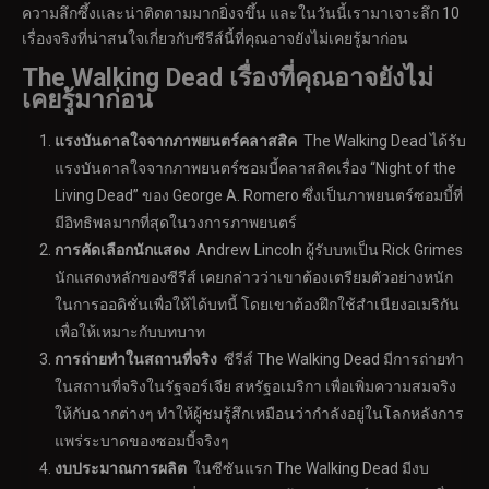
ความลึกซึ้งและน่าติดตามมากยิ่งจขึ้น และในวันนี้เรามาเจาะลึก 10
เรื่องจริงที่น่าสนใจเกี่ยวกับซีรีส์นี้ที่คุณอาจยังไม่เคยรู้มาก่อน
The Walking Dead เรื่องที่คุณอาจยังไม่
เคยรู้มาก่อน
แรงบันดาลใจจากภาพยนตร์คลาสสิค
The Walking Dead ได้รับ
แรงบันดาลใจจากภาพยนตร์ซอมบี้คลาสสิคเรื่อง “Night of the
Living Dead” ของ George A. Romero ซึ่งเป็นภาพยนตร์ซอมบี้ที่
มีอิทธิพลมากที่สุดในวงการภาพยนตร์
การคัดเลือกนักแสดง
Andrew Lincoln ผู้รับบทเป็น Rick Grimes
นักแสดงหลักของซีรีส์ เคยกล่าวว่าเขาต้องเตรียมตัวอย่างหนัก
ในการออดิชั่นเพื่อให้ได้บทนี้ โดยเขาต้องฝึกใช้สำเนียงอเมริกัน
เพื่อให้เหมาะกับบทบาท
การถ่ายทำในสถานที่จริง
ซีรีส์ The Walking Dead มีการถ่ายทำ
ในสถานที่จริงในรัฐจอร์เจีย สหรัฐอเมริกา เพื่อเพิ่มความสมจริง
ให้กับฉากต่างๆ ทำให้ผู้ชมรู้สึกเหมือนว่ากำลังอยู่ในโลกหลังการ
แพร่ระบาดของซอมบี้จริงๆ
งบประมาณการผลิต
ในซีซันแรก The Walking Dead มีงบ