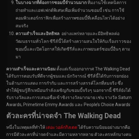
ในบางฉากที่ต้องการซอมบี้จำนวนมาก
ทีมงานใช้เทคนิคการ
ถ่ายทำและเอฟเฟกต์พิเศษเพื่อเพิ่มจำนวนซอมบี้ เช่น การใช้
คอมพิวเตอร์กราฟิกเพื่อสร้างภาพซอมบี้ที่เคลื่อนไหวได้อย่าง
สมจริง
ความสำเร็จและอิทธิพล
อย่างแพร่หลายและมีอิทธิพลต่อ
วัฒนธรรมทั่วโลก ซีรีส์นี้ได้สร้างความสนใจให้กับเรื่องราวของ
ซอมบี้และเปิดโอกาสให้เกิดซีรีส์และภาพยนตร์ซอมบี้อื่นๆ ตาม
มา
ความสำเร็จและความนิยม
ตั้งแต่เริ่มออกอากาศ The Walking Dead
ได้รับการตอบรับที่ดีจากผู้ชมและนักวิจารณ์ ซีรีส์นี้ได้รับการยกย่อง
ในด้านการแสดง การกำกับ และการสร้างสรรค์โลกที่สมจริง ซึ่ง
ทำให้ผู้ชมรู้สึกเหมือนกำลังเผชิญกับซอมบี้จริงๆ นอกจากนี้ ซีรีส์ยังได้
รับรางวัลและการเสนอชื่อเข้าชิงรางวัลมากมาย เช่น รางวัล Saturn
Awards, Primetime Emmy Awards และ People’s Choice Awards
ตัวละครที่น่าจดจำ
The Walking Dead
หนึ่งในเหตุผลที่ทำให้
เดอะวอล์กกิงเดด
ได้รับความนิยมอย่างมากคือ
การมีตัวละครที่น่าจดจำและมีความหลากหลาย ตัวละครหลักบางคน