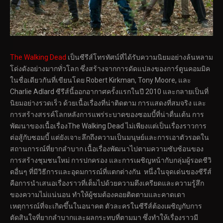
The Walking Dead
เป็นซีรีส์โทรทัศน์ที่ได้รับความนิยมอย่างล้นหลาม
โด่งดังอย่างมากทั่วโลก ซึ่งสร้างจากการดัดแปลงของการ์ตูนคอมมิค
ในชื่อเดียวกันที่เขียนโดย Robert Kirkman, Tony Moore, และ
Charlie Adlard ซีรีส์นี้ออกอากาศครั้งแรกในปี 2010 และกลายเป็นที่
นิยมอย่างรวดเร็ว ด้วยเนื้อเรื่องที่น่าติดตาม การแสดงที่สมจริง และ
การสร้างสรรค์โลกหลังการแพร่ระบาดของซอมบี้ที่น่าตื่นเต้น การ
พัฒนาของเนื้อเรื่องThe Walking Dead ไม่เพียงแต่เป็นเรื่องราวการ
ต่อสู้กับซอมบี้ แต่ยังเจาะลึกถึงความเป็นมนุษย์และการเอาตัวรอดใน
สถานการณ์ที่ยากลำบาก เนื้อเรื่องพัฒนาไปตามความซับซ้อนของ
การสร้างชุมชนใหม่ การปกครอง และการเผชิญหน้ากับกลุ่มผู้รอดชีวิ
ตอื่นๆ ที่มีวิธีการและอุดมการณ์ที่แตกต่างกัน หนึ่งในจุดเด่นของซีรีส์
คือการนำเสนอเรื่องราวที่เต็มไปด้วยความตึงเครียดและความรู้สึก
ของความไม่แน่นอน ทำให้ผู้ชมต้องคอยติดตามและคาดเดา
เหตุการณ์ที่จะเกิดขึ้นในอนาคต ตัวละครในซีรีส์ต้องเผชิญกับการ
ตัดสินใจที่ยากลำบากและผลกระทบที่ตามมา ซึ่งทำให้เรื่องราวมี