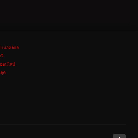
ลับ แอคล็อค
อวี
งออนไลน์
ลุด