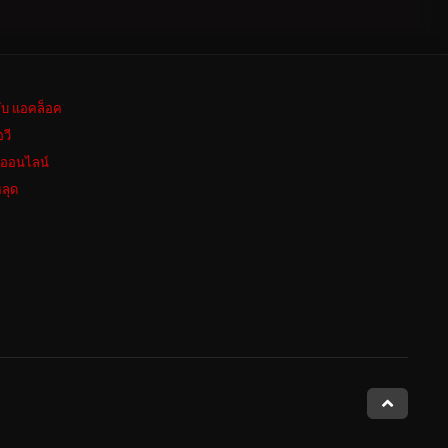
ลับ แอคล็อค
อวี
งออนไลน์
ลุด