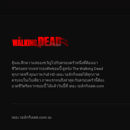
ลุ้นละลึกความสยองขวัญไปกับครอบครัวหนึ่งที่ต้องเอา
ชีวิตรอดจากเหล่ากองทัพซอมบี้ ดูหนัง The Walking Dead
ทุกภาคฟรี คุณภาพ Full HD เดอะวอล์กกิงเดดได้ทุกภาค
ครบจบในเว็บเดียว ภาคแรกจนถึงล่าสุด กับครอบครัวนี้ต้อง
อวดชีวิตริดจากซอมบี้ ได้แล้ววันนี้ที่ เดอะวอล์กกิงเดด.com
เดอะวอล์กกิงเดด.com ∞