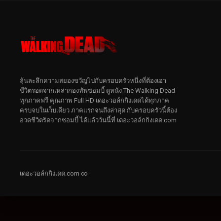
ลุ้นละลึกความสยองขวัญไปกับครอบครัวหนึ่งที่ต้องเอา
ชีวิตรอดจากเหล่ากองทัพซอมบี้ ดูหนัง The Walking Dead
ทุกภาคฟรี คุณภาพ Full HD เดอะวอล์กกิงเดดได้ทุกภาค
ครบจบในเว็บเดียว ภาคแรกจนถึงล่าสุด กับครอบครัวนี้ต้อง
อวดชีวิตริดจากซอมบี้ ได้แล้ววันนี้ที่ เดอะวอล์กกิงเดด.com
เดอะวอล์กกิงเดด.com ∞