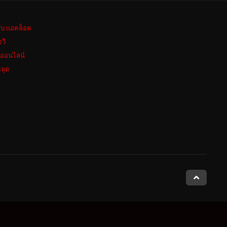
ลับ แอคล็อค
อวี
งออนไลน์
ลุด