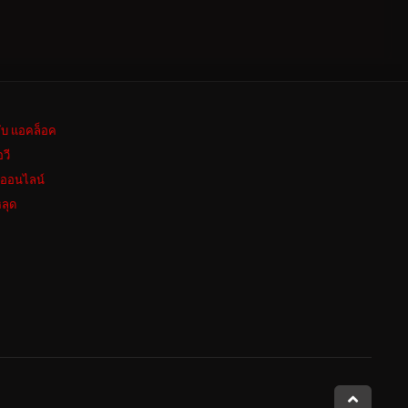
ลับ แอคล็อค
อวี
งออนไลน์
ลุด