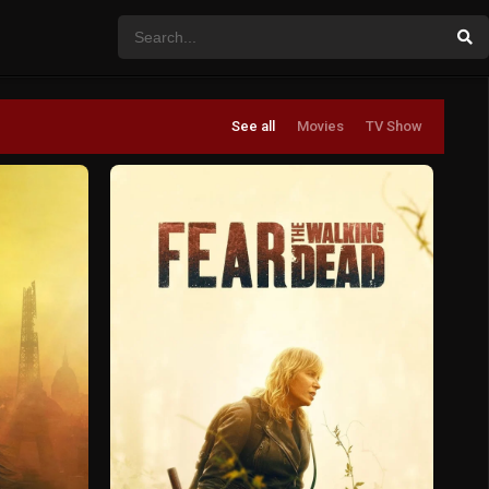
See all
Movies
TV Show