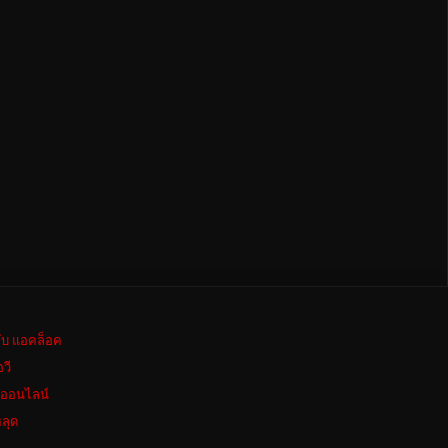
ลับ แอคล็อค
อวี
งออนไลน์
ลุด