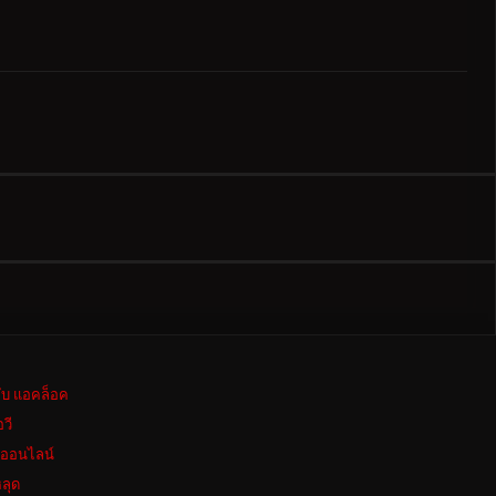
ลับ แอคล็อค
อวี
งออนไลน์
ลุด