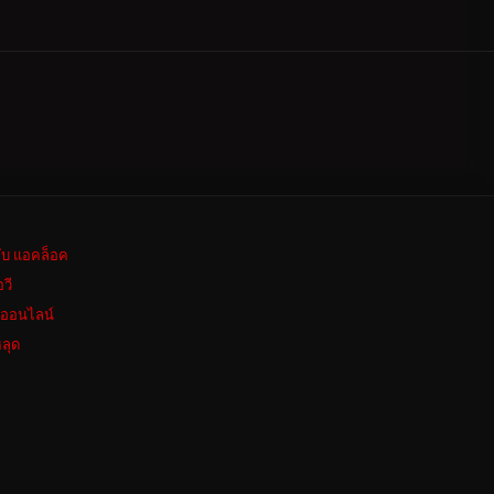
ลับ แอคล็อค
อวี
งออนไลน์
ลุด