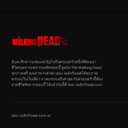
ลุ้นละลึกความสยองขวัญไปกับครอบครัวหนึ่งที่ต้องเอา
ชีวิตรอดจากเหล่ากองทัพซอมบี้ ดูหนัง The Walking Dead
ทุกภาคฟรี คุณภาพ Full HD เดอะวอล์กกิงเดดได้ทุกภาค
ครบจบในเว็บเดียว ภาคแรกจนถึงล่าสุด กับครอบครัวนี้ต้อง
อวดชีวิตริดจากซอมบี้ ได้แล้ววันนี้ที่ เดอะวอล์กกิงเดด.com
เดอะวอล์กกิงเดด.com ∞