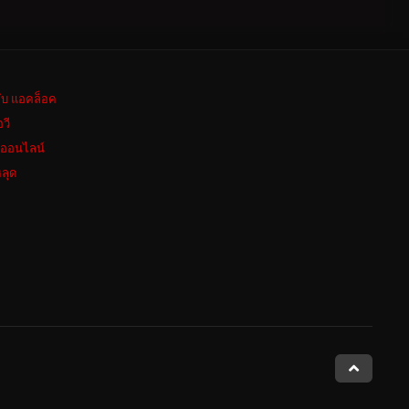
ลับ แอคล็อค
อวี
งออนไลน์
ลุด