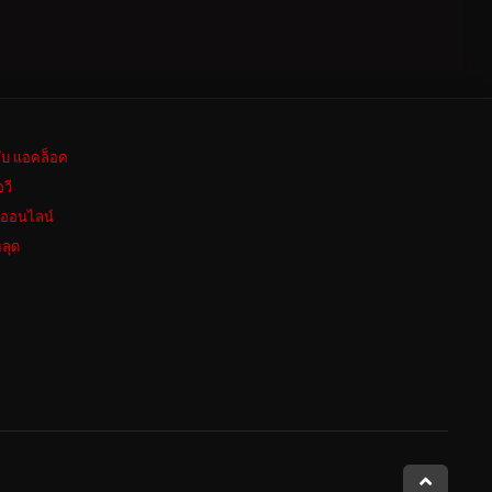
ลับ แอคล็อค
อวี
งออนไลน์
ลุด