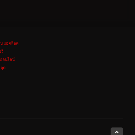
ลับ แอคล็อค
อวี
งออนไลน์
ลุด